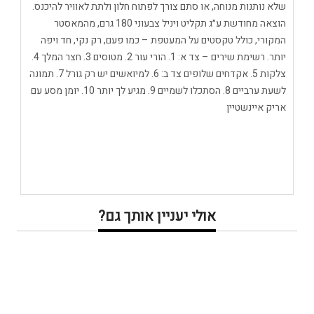
שלא נותנות מנוחה, או סתם צורך לפתוח חלון ולתת לאוויר להיכנס.
הוצאה מחודשת ע״ג תקליט ויניל צבעוני 180 גרם, מהמאסטר
המקורי, כולל טקסטים על המעטפת – כמו פעם, רק נקי, חד ויפה
יותר. רשימת שירים – צד א: 1. הורי עור 2. מטוסים 3. חצר המלך 4.
צלקות 5. אקדחים שלופים צד ב: 6. למיואשים יש רק גורל 7. תמונה
לשעת ערביים 8. הסתכלו לשמיים 9. מגיע לך יותר 10. יומן מסע עם
אריק איינשטיין
אולי יעניין אותך גם?