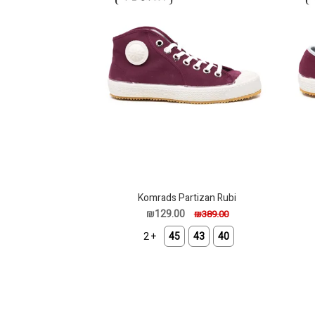
Komrads Partizan Rubi
₪129.00
₪389.00
+ 2
45
43
40