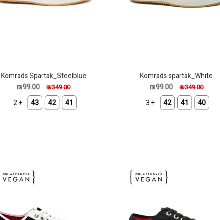
Komrads Spartak_Steelblue
Komrads spartak_White
₪99.00
₪99.00
₪349.00
₪349.00
+ 2
43
42
41
+ 3
42
41
40