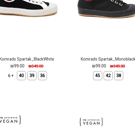
Komrads Spartak_BlackWhite
Komrads Spartak_Monoblac
₪99.00
₪99.00
₪349.00
₪349.00
+ 6
40
39
36
45
42
38