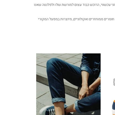
גדיות ICONIC. המטרה הייתה ברורה: יצירת מותג אקולוגי עכשווי, הרוכש כבוד עצום למורשת שלו ולפלנטה שאנו
חומרים ממוחזרים ואקולוגיים, מיוצרות במפעל המקורי