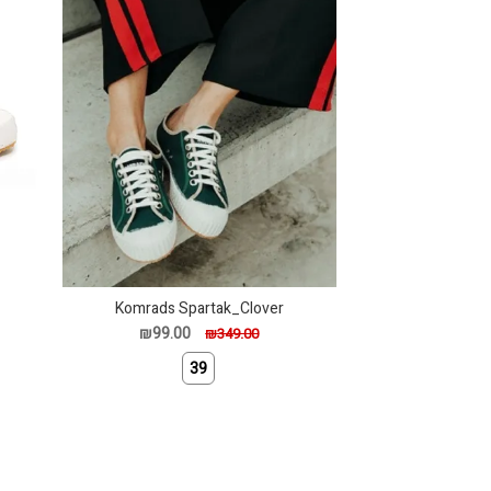
Komrads Spartak_Clover
₪99.00
₪349.00
39