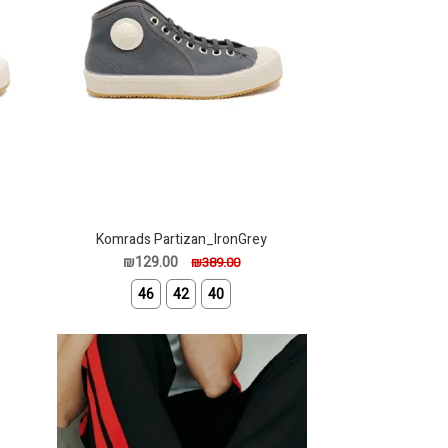
Komrads Partizan_IronGrey
₪129.00
₪389.00
46
42
40