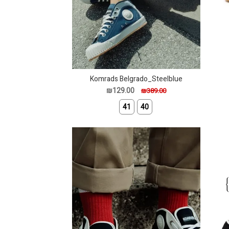
Komrads Belgrado_Steelblue
₪129.00
₪389.00
41
40