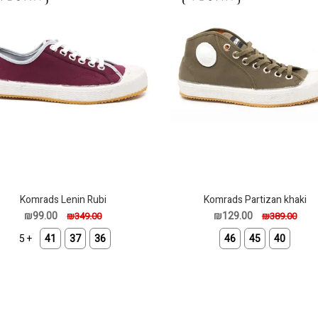
Komrads Lenin Rubi
Komrads Partizan khaki
₪99.00
₪129.00
₪349.00
₪389.00
+ 5
41
37
36
46
45
40