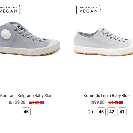
Komrads Belgrado Baby Blue
Komrads Lenin Baby Blue
₪129.00
₪99.00
₪389.00
₪349.00
45
+ 2
45
42
41