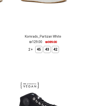
Komrads_Partizan White
₪129.00
₪389.00
+ 2
45
43
42