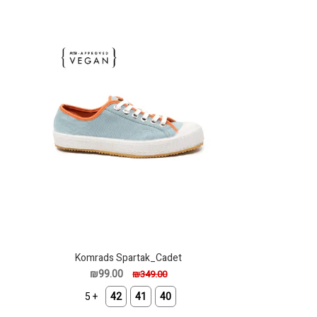
Komrads Spartak_Cadet
₪99.00
₪349.00
+ 5
42
41
40