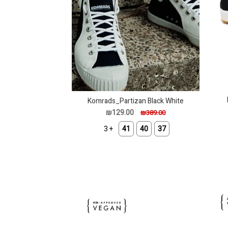
Komrads_Partizan Black White
₪129.00
₪389.00
+ 3
41
40
37