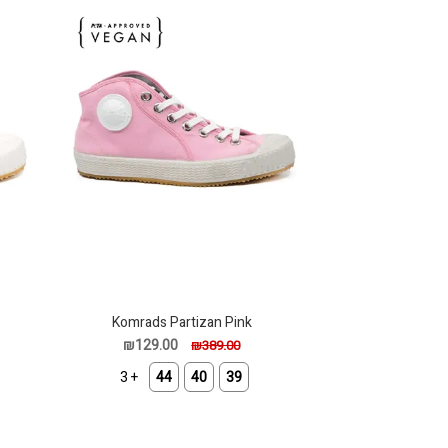
Komrads Partizan Pink
₪129.00
₪389.00
+ 3
44
40
39