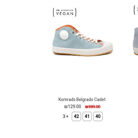
Komrads Belgradoֹ Cadet
₪129.00
₪389.00
+ 3
42
41
40