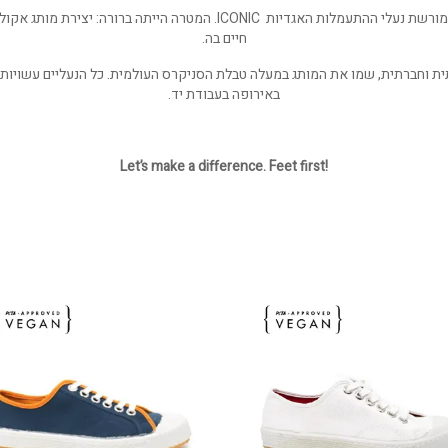
הסיפור של KOMRADS, החל ב-2015 אז קמה החברה על מורשת נעלי ההתעמלות הא
חיים בה.
בתית וחברתית, שמו את המותג במעלה טבלת הסניקרס העולמית. כל הנעליים עשויות 
באירופה בעבודת יד.
!Let’s make a difference. Feet first