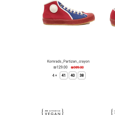
Komrads_Partizan_crayon
₪129.00
₪389.00
+ 4
41
40
38