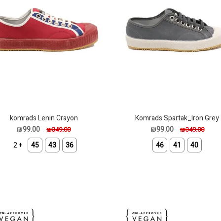
komrads Lenin Crayon
Komrads Spartak_Iron Grey
₪99.00
₪99.00
₪349.00
₪349.00
+ 2
45
43
36
46
41
40