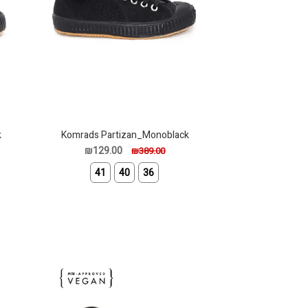
k
Komrads Partizan_Monoblack
₪129.00
₪389.00
41
40
36