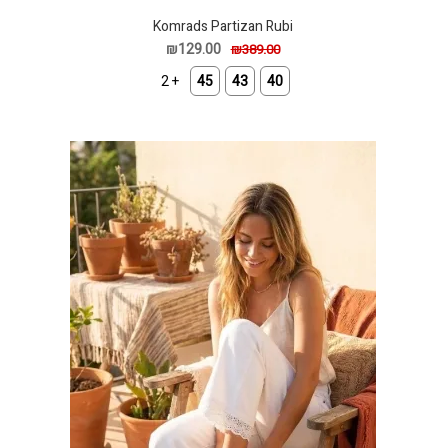
Komrads Partizan Rubi
₪129.00
₪389.00
+ 2
45
43
40