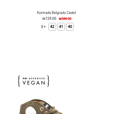
Komrads Belgradoֹ Cadet
₪129.00
₪389.00
+ 3
42
41
40