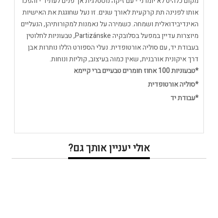
מקום כלהיט לא יומרני - עם זיקה נוסטלגית אך פנים לעתיד - והפכו
אותו לפנינה תת קרקעית לאורך שנים. זו נעל שחוגגת את האישיות
האינדיבידואלית ושמחה. כשמירה על נאמנות למקורותיהן, הנעליים
מיוצרות עדיין במפעל בסלובקיה Partizánske, טבעוניות לחלוטין
בעבודת יד, עם סוליה אורטופדית. נעלי הספורט הללו נותרות אבן
דרך איקונית אורבנית, שאין כמוה בעיצוב, קוליות ונוחות.
*טבעוניות 100 אחוז חומרים טבעיים ברי קיימא
*סוליה אורטופדית
*עבודת יד
אולי יעניין אותך גם?