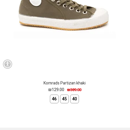
Komrads Partizan khaki
₪129.00
₪389.00
46
45
40