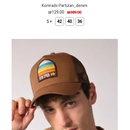
Komrads Partizan_denim
₪129.00
₪389.00
+ 5
42
40
36