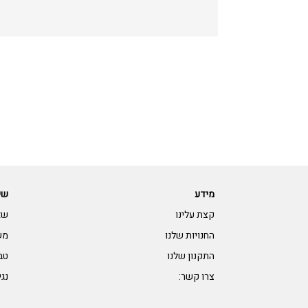
מידע
שי
קצת עלינו
שא
החנויות שלנו
מש
התקנון שלנו
טב
צרו קשר:
נגי