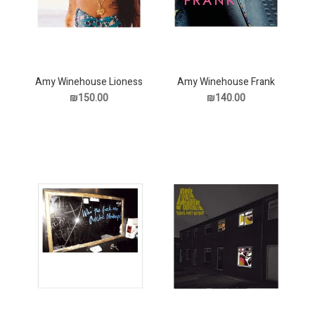
Amy Winehouse Lioness
Amy Winehouse Frank
תקליט
Hidde Treasures תקליט
₪150.00
₪140.00