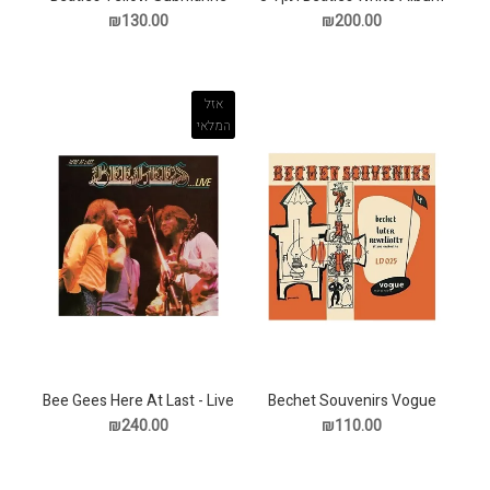
תקליט
₪130.00
₪200.00
אזל
המלאי
Bee Gees Here At Last - Live
Bechet Souvenirs Vogue
תקליט
תקליט
₪240.00
₪110.00