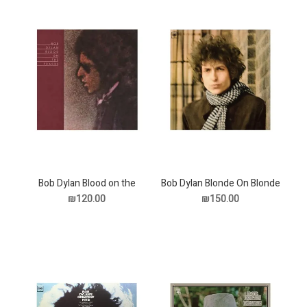
Bob Dylan Blood on the
Bob Dylan Blonde On Blonde
תקליט
Tracks תקליט
₪120.00
₪150.00