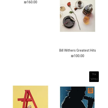
Soft תקליט
₪160.00
Bill Withers Greatest Hits
תקליט
₪100.00
אזל
המלאי