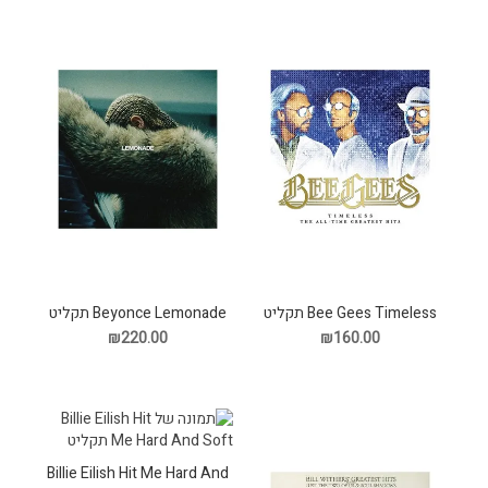
Bee Gees Timeless תקליט
Beyonce Lemonade תקליט
₪220.00
₪160.00
Billie Eilish Hit Me Hard And