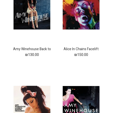
Amy Winehouse Back to
Alice In Chains Facelift
תקליט
Black תקליט
₪130.00
₪150.00