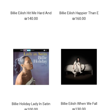
Billie Eilish Hit Me Hard And
Billie Eilish Happier Than E
תקליט
Soft תקליט
₪140.00
₪160.00
Billie Eilish When We Fall
Billie Holiday Lady In Satin
Asleep תקליט
תקליט
₪130.00
₪100.00