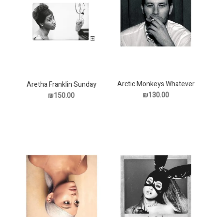
Arctic Monkeys Whatever
Aretha Franklin Sunday
People Say תקליט
Morning Classics תקליט
₪130.00
₪150.00