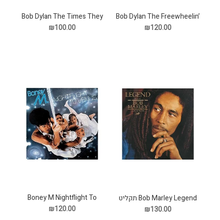
Bob Dylan The Times They
Bob Dylan The Freewheelin’
Bob Dylan תקליט
Are A Changin תקליט
₪100.00
₪120.00
Boney M Nightflight To
Bob Marley Legend תקליט
Venus תקליט
₪120.00
₪130.00