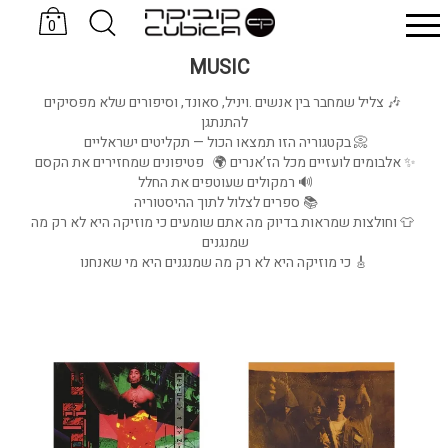
0
סניקרס KOMRADS
כובעים Sand & Camels
MUSIC
🎶 צליל שמחבר בין אנשים .ויניל, סאונד, וסיפורים שלא מפסיקים
להתנתגן
📀 בקטגוריה הזו תמצאו הכול — תקליטים ישראליים
✨ אלבומים לועזיים מכל הז’אנרים 🌍 פטיפונים שמחזירים את הקסם
🔊 רמקולים שעוטפים את החלל
📚 ספרים לצלול לתוך ההיסטוריה
👕 וחולצות שמראות בדיוק מה אתם שומעים כי מוזיקה היא לא רק מה
שמנגנים
🎸 כי מוזיקה היא לא רק מה שמנגנים היא מי שאנחנו