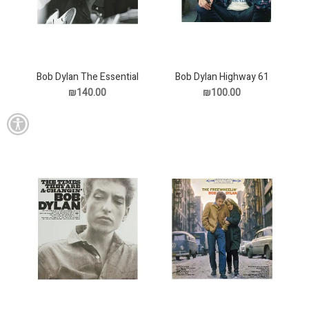
Bob Dylan The Essential
Bob Dylan Highway 61
Revisited תקליט
תקליט
₪140.00
₪100.00