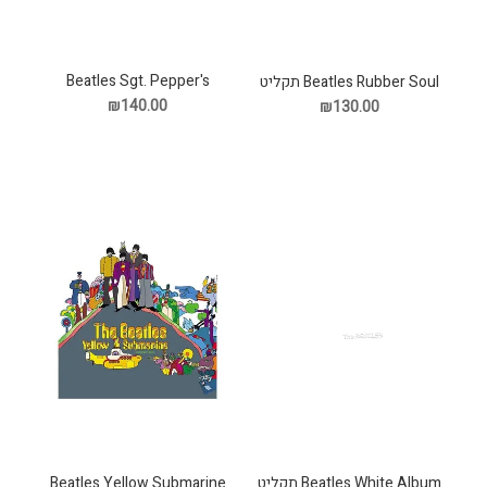
Beatles Sgt. Pepper's
Beatles Rubber Soul תקליט
Lonely Hearts תקליט
₪140.00
₪130.00
Beatles White Album תקליט
Beatles Yellow Submarine