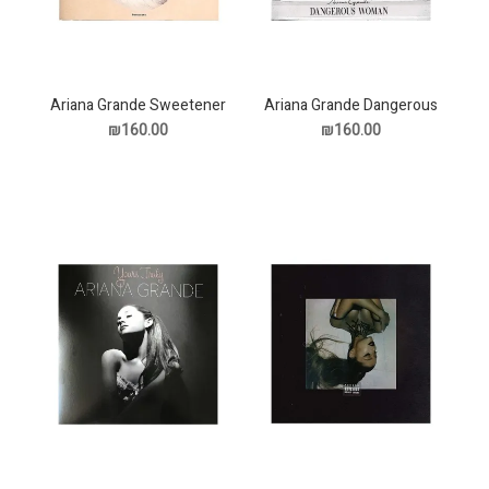
Ariana Grande Sweetener
Ariana Grande Dangerous
Woman תקליט
תקליט
₪160.00
₪160.00