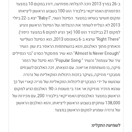
ב-26 במרץ 2013 וזכה להצלחה מפתיעה, דורג במקום 10 במצעד
הפזמונים האמריקאי בילבורד הוט 100 בשבוע הראשון ליציאתו
ומקום תשיעי בשיאו במצעד. הסינגל השני, "Baby I" יצא ב-22 ביולי
2013 לא הצליח לשחזר את ההצלחה של הסינגל הראשון והגיע
למקום 21 בבילבורד הוט 100 (אך הגיע למקום 6 במצעד היפני).
"Right There" שיצא ב-6 באוגוסט 2013, הוא הסינגל השלישי
והאחרון מתוך האלבום, והוא בהשתתפות הראפר ביג שון. השיר
"Almost Is Never Enough" הוא שיר מפסקול הסרט "בני הנפילים:
עיר של עצמות" והשיר " Popular Song" הוא סינגל של הזמר
מיקה, בו משתתפת אריאנה. עם הוצאתו, זכה האלבום לשבחים
ממבקרי מוזיקה, בעיקר בזכות היכולות הווקאליות של גרנדה
שהושוו על ידי המבקרים ליכולות הווקאליות של מריה קארי ועל כך
שהוא מזכיר מוזיקת אר אנד בי משנות ה-90. האלבום הגיע למקום
הראשון במצעד האלבומים האמריקאי בילבורד 200, עם מכירות של
138,000 עותקים בשבוע הראשון ליציאתו, והוא האלבום הראשון
של גרנדה שמגיע למקום הראשון במצעד.
לשמיעת התקליט: