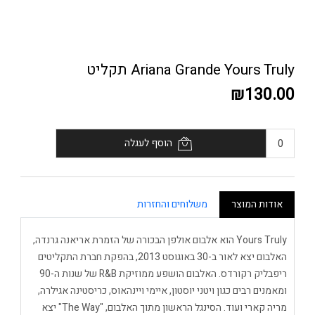
Ariana Grande Yours Truly תקליט
₪130.00
הוסף לעגלה
אודות המוצר
משלוחים והחזרות
Yours Truly הוא אלבום אולפן הבכורה של הזמרת אריאנה גרנדה,
האלבום יצא לאור ב-30 באוגוסט 2013, בהפקת חברת התקליטים
ריפבליק רקורדס. האלבום הושפע ממוזיקת R&B של שנות ה-90
ומאמנים רבים כגון ויטני יוסטון, איימי ויינהאוס, כריסטינה אגילרה,
מריה קארי ועוד. הסינגל הראשון מתוך האלבום, "The Way" יצא