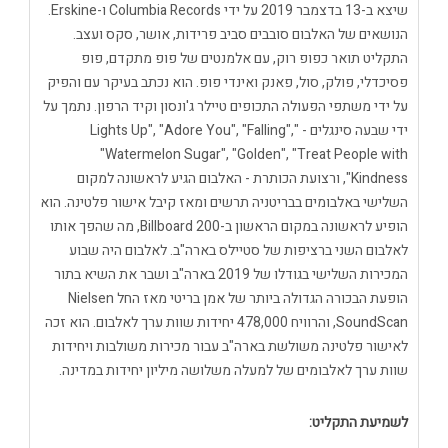
שיצא ב-13 בדצמבר 2019 על ידי Columbia Records ו-Erskine.
הנושאים של האלבום סובבים סביב פרידות, אושר, סקס ועצב.
התקליט תואר כפופ רוק, עם אלמנטים של פופ מתקדם, פופ
פסיכדלי, פולק, סול, פאנק ואינדי פופ. הוא נכתב בעיקר עם והפיק
על ידי משתפי הפעולה התכופים טיילר ג'ונסון וקיד הרפון. נתמך על
ידי שבעה סינגלים - "Lights Up", "Adore You", "Falling",
"Watermelon Sugar", "Golden", "Treat People with
Kindness", ורצועת הכותרת - האלבום הגיע לראשונה למקום
השלישי באלבומים בבריטניה תרשים ומאז קיבל אישור פלטינה. הוא
הופיע לראשונה במקום הראשון ב-Billboard 200, מה שהפך אותו
לאלבום השני ברציפות של סטיילס בארה"ב. לאלבום היה שבוע
המכירות השלישי בגודלו של 2019 בארה"ב ושבר את השיא בתור
הופעת הבכורה הגדולה ביותר של אמן בריטי מאז החל Nielsen
SoundScan, והרוויח 478,000 יחידות שוות ערך לאלבום. הוא זכה
לאישור פלטינה משולשת בארה"ב עבור מכירות משולבות ויחידות
שוות ערך לאלבומים של למעלה משלושה מיליון יחידות במדינה.
לשמיעת התקליט: