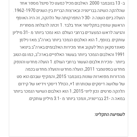
ב- 13 בנובמבר 2000. האלבום מכיל כמעט כל סינגל מספר אחד
שהלהקה השיגה בבריטניה ובארצות הברית בין השנים 1962-1970.
הועלה ביום השנה ה -30 ל התפרקותה של הלהקה, זה היה האוסף
הראשון שזמין בתקליטור אחד בלבד. 1 זכתה להצלחה מסחרית
והגיעה לראש המצעדים ברחבי העולם. הוא נמכר ביותר מ -31 מיליון
עותקים. בנוסף, 1 הוא האלבום הנמכר ביותר בארה"ב מאז נילסן
סאונדסקאן החל לעקוב אחר מכירות האלבומים בארה"ב בינואר
1991 והאלבום הנמכר ביותר בעשור האלפיים בארה"ב, כמו גם הטוב
ביותר. -מכירת אלבום העשור ברחבי העולם. 1 הועלה מחדש והונפק
מחדש בספטמבר 2011, הועלה מחדש והועלה מחדש בכמה
מהדורות מפוארות שונות בנובמבר 2015, והמקיף שבהם הוא סט
של שלושה דיסקים שכותרתו 1+, הכולל דיסקי וידיאו של קידום
הלהקה סרטים. נכון ליוני 2015, 1 הוא האלבום השישי הנמכר ביותר
במאה ה -21 בבריטניה, ונמכר ביותר מ -3.1 מיליון עותקים.
לשמיעת התקליט: