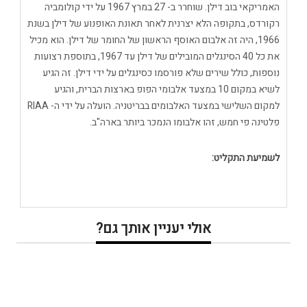
האמריקאי בוב דילן. שוחרר ב- 27 במרץ 1967 על ידי קולומביה
רקורדס, בתקופה הלא יצרנית לאחר תאונת האופנוע של דילן בשנת
1966, היה זה אלבום האוסף הראשון של החומר של דילן. הוא מכיל
את כל 40 הסינגלים המובילים של דילן עד 1967, בתוספת רצועות
נוספות, כולל שירים שלא פורסמו כסינגלים על ידי דילן. זה הגיע
לשיא במקום 10 במצעד אלבומי הפופ בארצות הברית, והגיע
למקום השלישי במצעד האלבומים בבריטניה. הועלה על ידי ה- RIAA
פלטינה פי חמש, זהו אלבומו הנמכר ביותר בארה"ב.
לשמיעת התקליט:
אולי יעניין אותך גם?