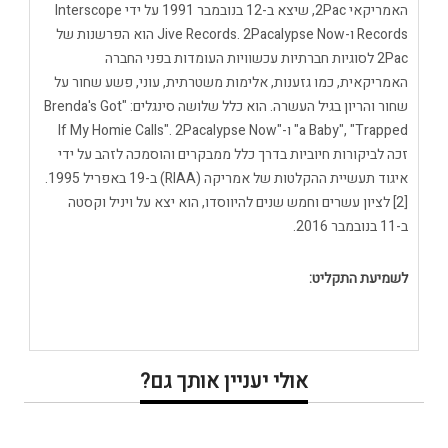
האמריקאי 2Pac, שיצא ב-12 בנובמבר 1991 על ידי Interscope
Records ו-Jive Records. 2Pacalypse Now הוא הפרשנות של
2Pac לסוגיות חברתיות עכשוויות העומדות בפני החברה
האמריקאית, כמו גזענות, אלימות משטרתית, עוני, פשע שחור על
שחור והריון בגיל העשרה. הוא כלל שלושה סינגלים: "Brenda's Got
a Baby", "Trapped" ו-"If My Homie Calls". 2Pacalypse Now
זכה לביקורות חיוביות בדרך כלל ממבקרים והוסמכה לזהב על ידי
איגוד תעשיית ההקלטות של אמריקה (RIAA) ב-19 באפריל 1995.
[2] לציון עשרים וחמש שנים להיווסדו, הוא יצא על ויניל וקסטה
ב-11 בנובמבר 2016.
לשמיעת התקליט:
אולי יעניין אותך גם?