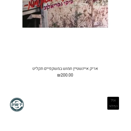
אריק איינשטיין חמוש במשקפיים תקליט
₪200.00
אזל
המלאי