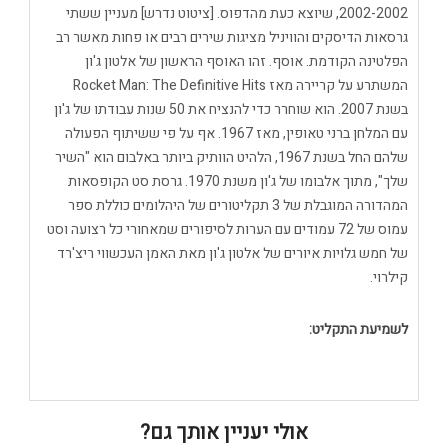
2002-2002, שיוצא כעת מהדפוס. [ציטוט נדרש] מעניין ששתי
גרסאות הדיסקים והוויניל מציגות שירים רבים או פחות מאשר רב
הפלטינה הקודמת. אוסף. זהו האוסף הראשון של אלטון ג'ון
המשתרע על קריירה מאז Rocket Man: The Definitive Hits
בשנת 2007. הוא שוחרר כדי להנציח את 50 שנות עבודתו של ג'ון
עם המלחן ברני טאופין, מאז 1967. אף על פי ששיתוף הפעולה
שלהם החל בשנת 1967, הלהיט הוותיק ביותר באלבום הוא "השיר
שלך", מתוך אלבומו של ג'ון משנת 1970. גרסת סט הקופסאות
המהדורה המוגבלת של 3 תקליטורים של היהלומים כוללת ספר
עמוס של 72 עמודים עם הערות לסיפורים שמאחורי כל רצועה וסט
של חמש גלויות איורים של אלטון ג'ון מאת האמן העכשווי ריצ'רד
קילרוי.
לשמיעת התקליט:
אולי יעניין אותך גם?