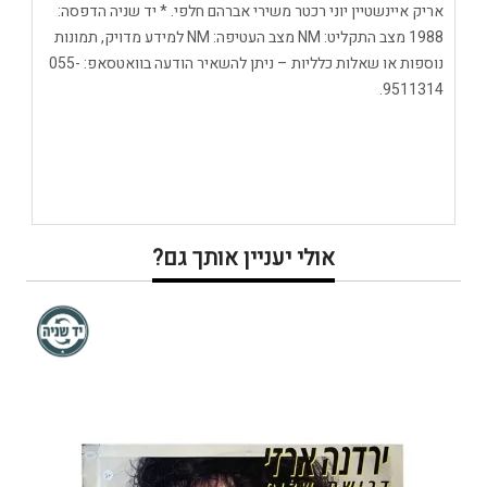
אריק איינשטיין יוני רכטר משירי אברהם חלפי. * יד שניה הדפסה:
1988 מצב התקליט: NM מצב העטיפה: NM למידע מדויק, תמונות
נוספות או שאלות כלליות – ניתן להשאיר הודעה בוואטסאפ: 055-
9511314.
אולי יעניין אותך גם?