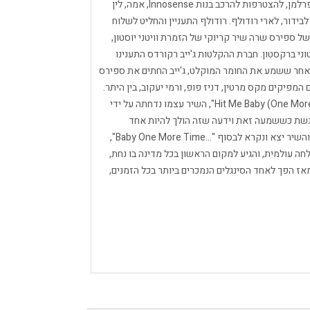
ספירס ניהלה משא ומתן עם מנהלה באותה תקופה, לו פרלמן, להצטרפות להרכב בנות Innosense, אמה, לין
דור, לארי רודולף. רודולף התעניין והחליט לשלוח
 ספירס שרה שיר קריוקי של הזמרת וויטני יוסטון,
י ברקסטון. חברת ההקלטות ג'ייב רקורדס התענינו
לאחר ששמע את החומר המוקלט, ג'ייב החתים את ספירס
מפיקים מקס מרטין, דניז פופ, ורמי יעקוב, בין היתר.
מרטין הציג בפני ספירס ומנהליה, שיר הנקרא "Hit Me Baby (One More Time)", השיר עצמו נדחתה על ידי
א חשה נרגשת כששמעה זאת וידעה שזה הולך להיות אחד
הלהיטים שלה. אלבום הבכורה שלה הושלם ביוני 1998, והשיר יצא ונקרא לבסוף "...Baby One More Time",
ה עולמית, והגיע למקום הראשון בכל מדינה בו נחת,
ר ביותר בשנת 1999 בבריטניה, ומאז הפך לאחד הסינגלים הנמכרים ביותר בכל הזמנים,