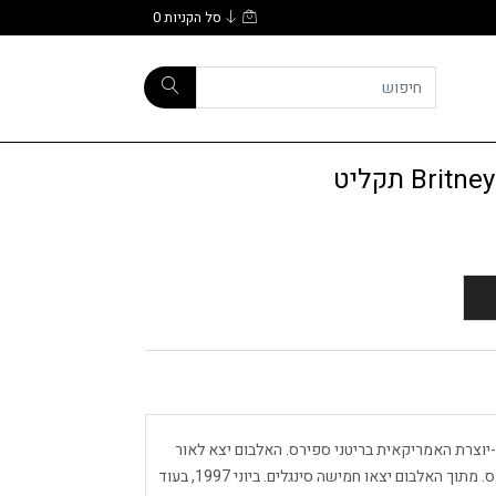
סל הקניות
0
B תקליט
ה של הזמרת-יוצרת האמריקאית בריטני ספירס. האלבום יצא לאור
ב-12 בינואר 1999, על ידי חברת התקליטים ג'ייב רקורדס. מתוך האלבום יצאו חמישה סינגלים. ביוני 1997, בעוד