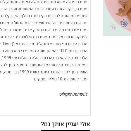
ספירס, ביקשה את דעתו של חבר המשפחה ועורך הדין לבי
למועמדות אותה לחברות הקלטות. רודולף הגיש קלטת של
יחד עם קלטת דמו של שיר שאינו בשימוש של הזמרת טונ
ומינו את הזמרת לעבוד עם המפיק אריק פוסטר ווייט. 
לעסקה מרובת אלבומים. ספירס נסע לשוודיה לעבוד עם ה
ההרכב בנות TLC. בהמשך טענה ספירס כי הי
כסינגל הבכורה של ספירס באוקטובר. הסינגל הפך להצלח
השיר הפך לשיר הנמכ
ומכר למעלה מ-10 מיליון עותקים.
לשמיעת התקליט:
אולי יעניין אותך גם?