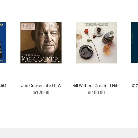
lues
Joe Cocker Life Of A
Bill Withers Greatest Hits
תקליט
Man תקליט
₪170.00
₪100.00