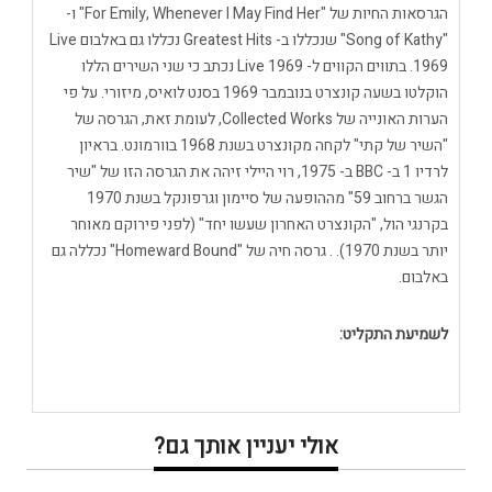
הגרסאות החיות של "For Emily, Whenever I May Find Her" ו-
"Song of Kathy" שנכללו ב- Greatest Hits נכללו גם באלבום Live
1969. בתווים הקווים ל- Live 1969 נכתב כי שני השירים הללו
הוקלטו בשעה קונצרט בנובמבר 1969 בסנט לואיס, מיזורי. על פי
הערות האונייה של Collected Works, לעומת זאת, הגרסה של
"השיר של קתי" לקחה מקונצרט בשנת 1968 בוורמונט. בראיון
לרדיו 1 ב- BBC ב- 1975, רוי היילי זיהה את הגרסה הזו של "שיר
הגשר ברחוב 59" מההופעה של סיימון וגרפונקל בשנת 1970
בקרנגי הול, "הקונצרט האחרון שעשו יחד" (לפני פירוקם מאוחר
יותר בשנת 1970). . גרסה חיה של "Homeward Bound" נכללה גם
באלבום.
לשמיעת התקליט:
אולי יעניין אותך גם?