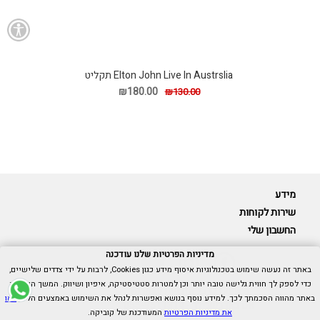
Elton John Live In Austrslia תקליט
₪180.00
₪130.00
מידע
שירות לקוחות
החשבון שלי
מדיניות הפרטיות שלנו עודכנה
באתר זה נעשה שימוש בטכנולוגיות איסוף מידע כגון Cookies, לרבות על ידי צדדים שלישיים,
כדי לספק לך חווית גלישה טובה יותר וכן למטרות סטטיסטיקה, איפיון ושיווק. המשך הגלישה
Cubica © כל הזכויות שמורות.
באתר מהווה הסכמתך לכך. למידע נוסף בנושא ואפשרות לנהל את השימוש באמצעים הללו,
ראו
אנו כאן בשבילך -
055-9511314
את מדיניות הפרטיות
המעודכנת של קוביקה.