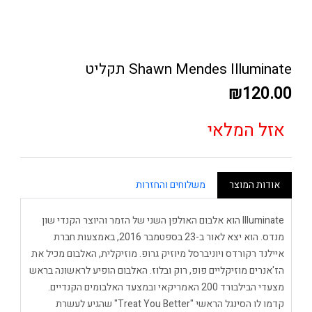
Shawn Mendes Illuminate תקליט
₪120.00
אזל המלאי
אודות המוצר
משלוחים והחזרות
Illuminate הוא אלבום האולפן השני של הזמר והיוצר הקנדי שון
מנדס. הוא יצא לאור ב-23 בספטמבר 2016, באמצעות חברת
איילנד רקורדס ויוניברסל מיוזיק גרופ. מוזיקלית, האלבום מכיל את
הז'אנרים מוזיקליים פופ, רוק ובלוז. האלבום הופיע לראשונה בראש
מצעדי הבילבורד 200 האמריקאי ובמצעד האלבומים הקנדיים.
קדמו לו הסינגל הראשי "Treat You Better" שהגיע לעשרת