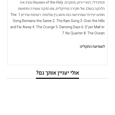
פסיכדלי, רגאיי ורוק מתקדם. Houses of the Holy מציג את
הלהקה בשלב של חקירה מוזיקלית, עם הפקה עשירה ותחושת
חופש יצירתי שמרגישה כמו מסע בין עולמות. רשימת שירים 1. The
Song Remains the Same 2. The Rain Song 3. Over the Hills
and Far Away 4. The Crunge 5. Dancing Days 6. D’yer Mak’er
7. No Quarter 8. The Ocean
לשמיעת התקליט:
אולי יעניין אותך גם?