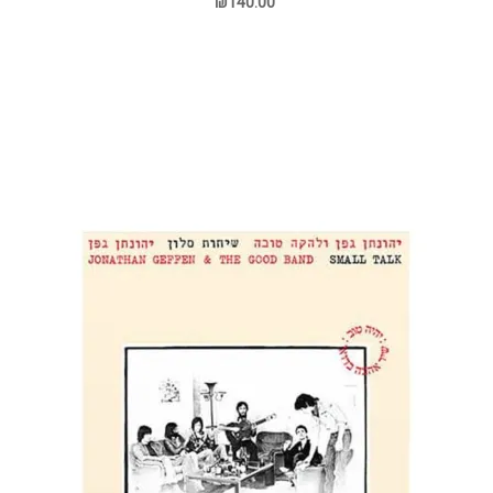
₪140.00