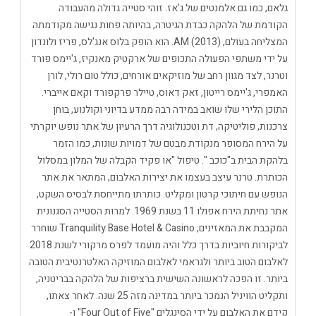
גלאם, כמו גם אלמנטים של ג'אז. זוהי סטייה גדולה מהעבודה
הקודמת של הלהקה כבדת הגיטרה, בהיותה פחות נגישה מקודמתה
המצליחה בעולם, AM (2013). הוא הופק בלוס אנג'לס, פריז ולונדון
על ידי משתפי הפעולה התכופים של ארקטיק מאנקיז, ג'יימס פורד
וטרנר, לצד מגוון רחב של מוזיקאים אורחים, כולל טום רולי, לורן
האמפרי, ג'יימס רייטון, זאק דאוס, טיילר פרקפורד וקאם אייברי.
התוכן הלירי שלו שואב במידה רבה ממדע בדיוני וקולנוע, בוחן
צרכנות, פוליטיקה, דת וטכנולוגיה דרך הרעיון של אתר נופש יוקרתי
על הירח המסופר מנקודת מבטם של דמויות שונות, כמו הזמר
בלהקת הבית ב"כוכב ". טיפול "או פקיד הקבלה של המלון במסלול
הכותרת. טרנר עיצב בעצמו את יצירות האלבום, המתאר את אתר
הנופש עם חיתוכי קרטון ומקליט. כותרתו מתייחסת לבסיס השקט,
אתר נחיתת הירח אפולו 11 בשנת 1969. למרות הסטייה הסגנונית
המקבבת את המאזינים, Tranquility Base Hotel & Casino שוחרר
לביקורות חיוביות בדרך כלל והיה מועמד לפרס מרקורי לשנת 2018
לאלבום הטוב ביותר ולגראמי לאלבום המוזיקה האלטרנטיבית הטובה
ביותר. זו הפכה לראשונה השישית ברציפות של הלהקה בבריטניה,
ותקליט הוויניל הנמכר ביותר במדינה מזה 25 שנה. לאחר צאתו,
קידם את האלבום על ידי הסינגלים "Four Out of Five" ו-