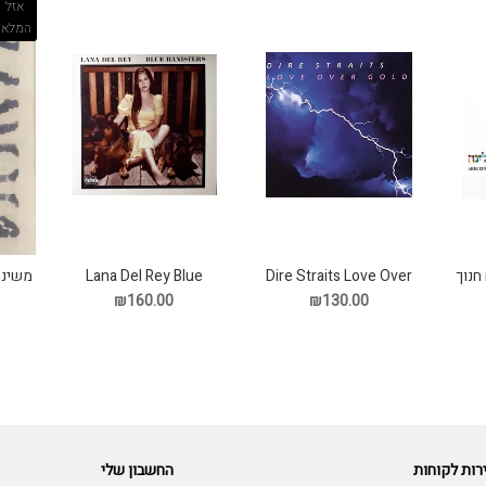
אזל
המלאי
חנוך
Dire Straits Love Over
Lana Del Rey Blue
משינה
Gold תקליט
Banistersd תקליט
₪160.00
₪130.00
רות לקוחות
החשבון שלי