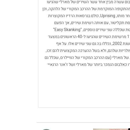
בום עשרה מבין אחד עשר השירים של מארלי שהגיעו
ירים מהתקופה המוקדמת של ההרכב המקורי של הלהקה, וכן
שיר נוסף מאלבום האולפן האחרון של מארלי שיצא לאחר מותו, Uprising; כולם בגרסאות הרדיו המקוצרות
 ב-1995 יצאה בחברת התקליטים Tuff Gong גרסת תקליטור, עם אותה רשימת שירים, אך הפעם
בגרסתם המקורית ובאורך מלא. כמו כן יצאה גרסה בקלטת שכללה שני שירים נוספים, "Easy Skanking"
(מהאלבום Kaya) ו-"Punky Reggae Party", השיר ה-11 מרשימת השירים שהגיעו ל-40 הראשונים במצעד
הבריטי. כאשר יצאה מהדורה חדשה ומיוחדת לאלבום בשנת 2002, נכללו בה גם שני שירים אלו. על אף
ולריות שלהם, ולא בשל ההערכה המקצועית להם זכו,
 של מארלי (עם ההרכב המקורי של הוויילרס, שכלל גם
ו כאלבום הנמכר ביותר של מארלי ושל ז'אנר הרגאיי