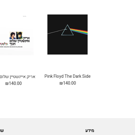
Pink Floyd The Dark Side
אריק איינשטיין שלום 
Of The Moon תקליט
פלסטלינה תקליט
₪140.00
₪140.00
מידע
שי