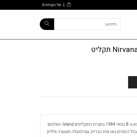
סל הקניות
0
Ni תקליט
Legend הוא אלבום אוסף של בוב מארלי והויילרס, שיצא ב-8 במאי 1984 בחברת התקליטים Island. האלבום
ים ביותר בכל הזמנים בארצות הברית, עם למעלה מעשרה מיליון