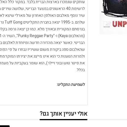
עותקים שנמכרו בארצות הברית בלבד. במקור כלל האל
לרשימת 40 הראשונים במצעד הבריטי, שלושה ש
שלהם.
שהאלבום ספג ביקורת משום ששיריו נבחרו על פי הפופ
ולמרות הטענות כי הוא אינו מייצג את יצירתו המוקדמת
את פיטר טוש ובוני ויילר), הוא שומר בעקביות על מעמד
בכלל.
לשמיעת התקליט:
אולי יעניין אותך גם?