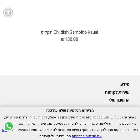
Childish Gambino Kauai תקליט
₪130.00
מידע
שירות לקוחות
החשבון שלי
מדיניות הפרטיות שלנו עודכנה
באתר זה נעשה שימוש בטכנולוגיות איסוף מידע כגון Cookies, לרבות על ידי צדדים שלישיים,
כדי לספק לך חווית גלישה טובה יותר וכן למטרות סטטיסטיקה, איפיון ושיווק. המשך הגלישה
Cubica © כל הזכויות שמורות.
באתר מהווה הסכמתך לכך. למידע נוסף בנושא ואפשרות לנהל את השימוש באמצעים הללו,
ראו
אנו כאן בשבילך -
055-9511314
את מדיניות הפרטיות
המעודכנת של קוביקה.