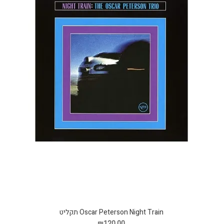
Oscar Peterson Night Train תקליט
₪120.00