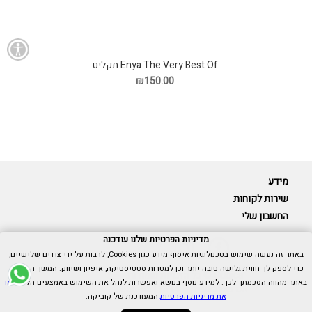
Enya The Very Best Of תקליט
₪150.00
מידע
שירות לקוחות
החשבון שלי
מדיניות הפרטיות שלנו עודכנה
באתר זה נעשה שימוש בטכנולוגיות איסוף מידע כגון Cookies, לרבות על ידי צדדים שלישיים,
כדי לספק לך חווית גלישה טובה יותר וכן למטרות סטטיסטיקה, איפיון ושיווק. המשך הגלישה
Cubica © כל הזכויות שמורות.
באתר מהווה הסכמתך לכך. למידע נוסף בנושא ואפשרות לנהל את השימוש באמצעים הללו,
ראו
אנו כאן בשבילך -
055-9511314
את מדיניות הפרטיות
המעודכנת של קוביקה.