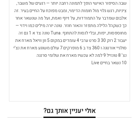
שבה הסיפור האישי הופך לתמונה רחבה יותר — רגעים של משבר,
ציניות, רגש גלוי מול חומות הדימוי, ומבט מפוכח על החיים בעיר. זה
אלבום שמדבר על התמודדות, על זיוף ואמת, ועל מה שנשאר אחר
כך כשקהל הלילה מתפזר והאור חוזר. טונה יורה מילים כמו וידוי —
מחוספסות, יפות, ובלי לנסות להתחנף. Tuna טונה צד א 1 גם זה
יעבור 2 רוק 30 3 סרט ערבי 4 עומדים במקום 5 וון וויאל מארח את
סולגיי אורטגה ו 360 צד ב 6 מופרקים 7 עולם משוגע מארח את נצ’י
נצ’ 8 טונזיל 9 למה לא עכשיו מארח את שלומי סרנגה
10 נשאר בחיים Live
אולי יעניין אותך גם?