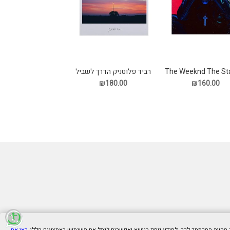
The Weeknd The St
רביד פלוטניק הדרך לשביל
תקליט
הזהב תקליט
₪180.00
₪160.00
ראו את