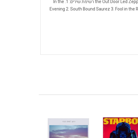
the Out Door Led Zeppelin – In Through the Out Door (2015 Remaster) רשימת שירים: 1. In the
Evening 2. South Bound Saurez 3. Fool in the R