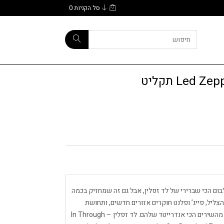
סל הקניות
0
Led תקליט
Led Zeppelin – In Throug אולי האלבום הכי שברירי של לד זפלין, אבל גם זה שמחזיק בכמה
 הצליל, פייג’ ופלנט חוקרים אזורים חדשים, ותחושת
הסוף באוויר. ברים אפלים, סינתיסייזרים חמימים, וכמה מהשירים הכי אנדרייטד שלהם. לד זפלין – In Through