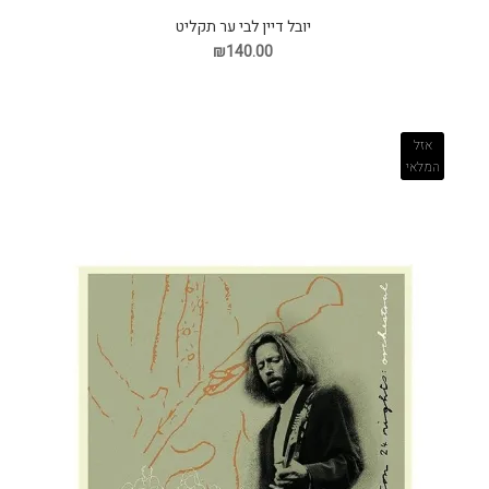
יובל דיין לבי ער תקליט
₪140.00
אזל
המלאי