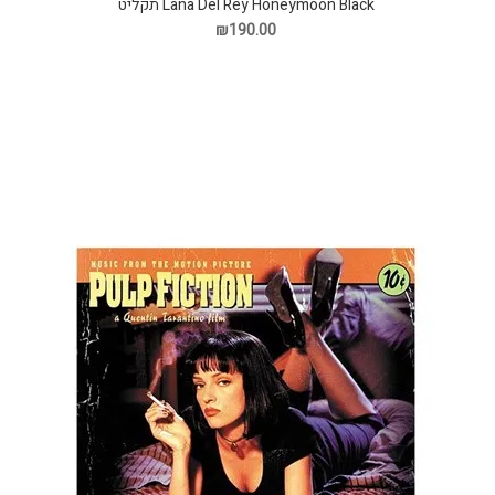
Lana Del Rey Honeymoon Black תקליט
₪190.00