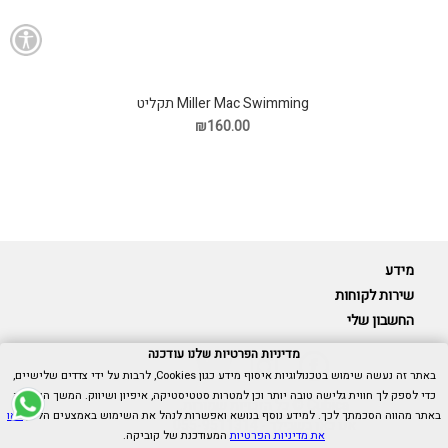
Miller Mac Swimming תקליט
₪160.00
מידע
שירות לקוחות
החשבון שלי
מדיניות הפרטיות שלנו עודכנה
באתר זה נעשה שימוש בטכנולוגיות איסוף מידע כגון Cookies, לרבות על ידי צדדים שלישיים,
כדי לספק לך חווית גלישה טובה יותר וכן למטרות סטטיסטיקה, איפיון ושיווק. המשך הגלישה
Cubica © כל הזכויות שמורות.
באתר מהווה הסכמתך לכך. למידע נוסף בנושא ואפשרות לנהל את השימוש באמצעים הללו,
ראו
אנו כאן בשבילך -
055-9511314
את מדיניות הפרטיות
המעודכנת של קוביקה.