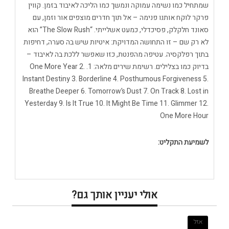
שמתחיל כמו נשימה עמוקה ונמשך כמו הליכה לאיבוד בזמן. קווין
פרקר לוקח אותנו פנימה – אל תוך חדרים מוצפים אור וזמן, עם
סאונד חלקלק, פסיכדלי, כמעט אשלייתי. “The Slow Rush” הוא
לא רק שם – זו התחושה המדויקת: איטיות שיש בה סערה, דחיפות
בתוך רפלקסיה. עטיפה מהפנטת, כזו שאפשר ללכת בה לאיבוד –
בדיוק כמו בצלילים. רשימת שירים מלאה: 1. One More Year 2.
Instant Destiny 3. Borderline 4. Posthumous Forgiveness 5.
Breathe Deeper 6. Tomorrow’s Dust 7. On Track 8. Lost in
Yesterday 9. Is It True 10. It Might Be Time 11. Glimmer 12.
One More Hour
לשמיעת התקליט:
אולי יעניין אותך גם?
אזל