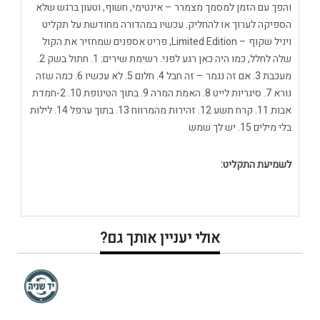
והפך עם הזמן למסמך מצמרר – אינטימי, חשוף, וטעון ברגש שלא
הספיקה לערוך או להחליק. עכשיו במהדורה מחודשת על תקליט
ויניל שקוף – Limited Edition, פריט אספנים שמחזיר את הקול
שלה לחלל, כמו היה כאן רגע לפני. רשימת שירים: 1. חתול בשק 2.
מעכבת 3. אם זה נגמר – זה חבל 4. חלום 5. לא עכשיו 6. כמה שזה
נורא 7. סיגריות לייט 8. האמת המרה 9. בתוך הטינופת 10. 2-חמדת
אבות 11. קרח תשע 12. זהירות מהמרווח 13. בתוך ערפל 14. לילות
בלי מילים 15. יש לך שמש
לשמיעת התקליט:
אולי יעניין אותך גם?