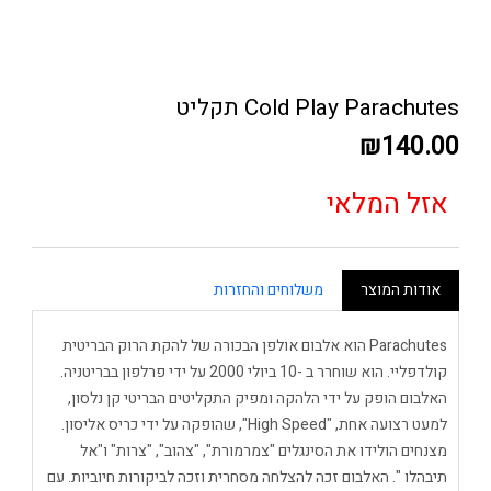
Cold Play Parachutes תקליט
₪140.00
אזל המלאי
אודות המוצר
משלוחים והחזרות
Parachutes הוא אלבום אולפן הבכורה של להקת הרוק הבריטית
קולדפליי. הוא שוחרר ב -10 ביולי 2000 על ידי פרלפון בבריטניה.
האלבום הופק על ידי הלהקה ומפיק התקליטים הבריטי קן נלסון,
למעט רצועה אחת, "High Speed", שהופקה על ידי כריס אליסון.
מצנחים הולידו את הסינגלים "צמרמורת", "צהוב", "צרות" ו"אל
תיבהלו ". האלבום זכה להצלחה מסחרית וזכה לביקורות חיוביות. עם