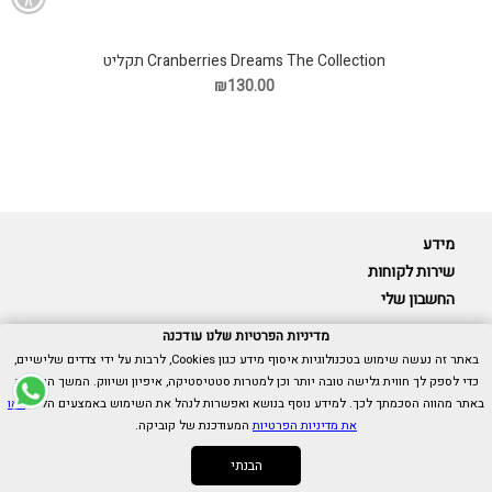
Cranberries Dreams The Collection תקליט
₪130.00
מידע
שירות לקוחות
החשבון שלי
מדיניות הפרטיות שלנו עודכנה
באתר זה נעשה שימוש בטכנולוגיות איסוף מידע כגון Cookies, לרבות על ידי צדדים שלישיים,
כדי לספק לך חווית גלישה טובה יותר וכן למטרות סטטיסטיקה, איפיון ושיווק. המשך הגלישה
Cubica © כל הזכויות שמורות.
באתר מהווה הסכמתך לכך. למידע נוסף בנושא ואפשרות לנהל את השימוש באמצעים הללו,
ראו
אנו כאן בשבילך -
055-9511314
את מדיניות הפרטיות
המעודכנת של קוביקה.
הבנתי