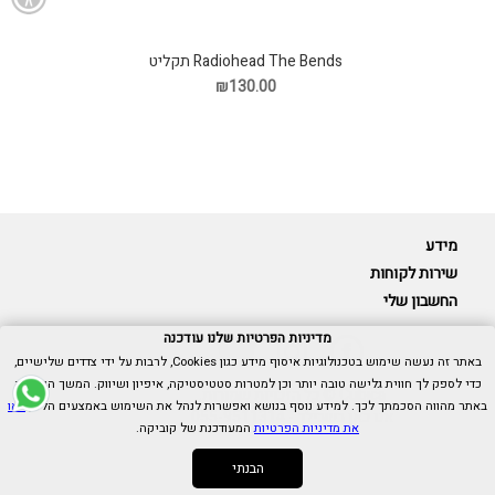
Radiohead The Bends תקליט
₪130.00
מידע
שירות לקוחות
החשבון שלי
מדיניות הפרטיות שלנו עודכנה
באתר זה נעשה שימוש בטכנולוגיות איסוף מידע כגון Cookies, לרבות על ידי צדדים שלישיים,
כדי לספק לך חווית גלישה טובה יותר וכן למטרות סטטיסטיקה, איפיון ושיווק. המשך הגלישה
Cubica © כל הזכויות שמורות.
באתר מהווה הסכמתך לכך. למידע נוסף בנושא ואפשרות לנהל את השימוש באמצעים הללו,
ראו
אנו כאן בשבילך -
055-9511314
את מדיניות הפרטיות
המעודכנת של קוביקה.
הבנתי