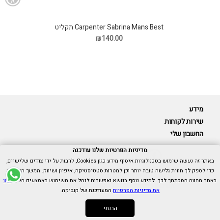
Carpenter Sabrina Mans Best תקליט
₪140.00
מידע
שירות לקוחות
החשבון שלי
מדיניות הפרטיות שלנו עודכנה
באתר זה נעשה שימוש בטכנולוגיות איסוף מידע כגון Cookies, לרבות על ידי צדדים שלישיים,
כדי לספק לך חווית גלישה טובה יותר וכן למטרות סטטיסטיקה, איפיון ושיווק. המשך הגלישה
Cubica © כל הזכויות שמורות.
באתר מהווה הסכמתך לכך. למידע נוסף בנושא ואפשרות לנהל את השימוש באמצעים הללו,
ראו
אנו כאן בשבילך -
055-9511314
את מדיניות הפרטיות
המעודכנת של קוביקה.
הבנתי