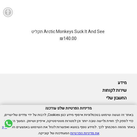
Arctic Monkeys Suck It And See תקליט
₪140.00
מידע
שירות לקוחות
החשבון שלי
מדיניות הפרטיות שלנו עודכנה
באתר זה נעשה שימוש בטכנולוגיות איסוף מידע כגון Cookies, לרבות על ידי צדדים שלישיים,
כדי לספק לך חווית גלישה טובה יותר וכן למטרות סטטיסטיקה, איפיון ושיווק. המשך הגלישה
Cubica © כל הזכויות שמורות.
באתר מהווה הסכמתך לכך. למידע נוסף בנושא ואפשרות לנהל את השימוש באמצעים הללו,
ראו
אנו כאן בשבילך -
055-9511314
את מדיניות הפרטיות
המעודכנת של קוביקה.