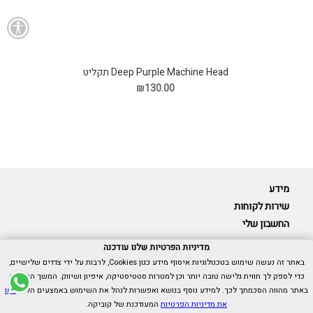
Deep Purple Machine Head תקליט
₪130.00
מידע
שירות לקוחות
החשבון שלי
מדיניות הפרטיות שלנו עודכנה
באתר זה נעשה שימוש בטכנולוגיות איסוף מידע כגון Cookies, לרבות על ידי צדדים שלישיים,
כדי לספק לך חווית גלישה טובה יותר וכן למטרות סטטיסטיקה, איפיון ושיווק. המשך הגלישה
Cubica © כל הזכויות שמורות.
באתר מהווה הסכמתך לכך. למידע נוסף בנושא ואפשרות לנהל את השימוש באמצעים הללו,
ראו
אנו כאן בשבילך -
055-9511314
את מדיניות הפרטיות
המעודכנת של קוביקה.