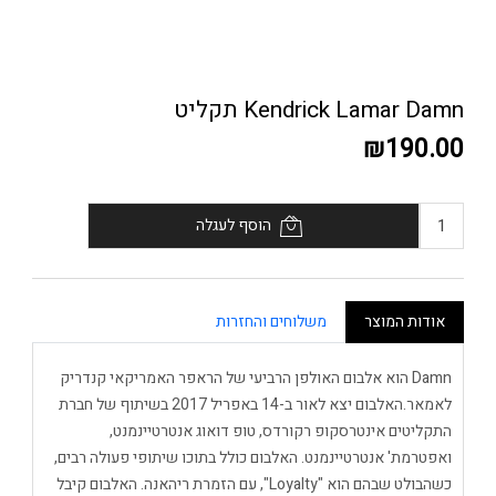
Kendrick Lamar Damn תקליט
₪190.00
הוסף לעגלה
אודות המוצר
משלוחים והחזרות
Damn הוא אלבום האולפן הרביעי של הראפר האמריקאי קנדריק
לאמאר.האלבום יצא לאור ב-14 באפריל 2017 בשיתוף של חברת
התקליטים אינטרסקופ רקורדס, טופ דואוג אנטרטיינמנט,
ואפטרמת' אנטרטיינמנט. האלבום כולל בתוכו שיתופי פעולה רבים,
כשהבולט שבהם הוא "Loyalty", עם הזמרת ריהאנה. האלבום קיבל