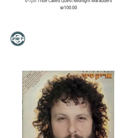
Tribe Called Quest Midnight Marauders תקליט
₪100.00