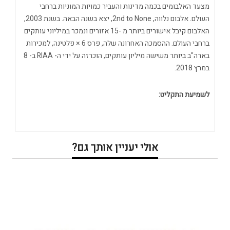
מצעד האלבומים בכמה מדינות והעביר כמויות המוניות ברחבי
העולם. אלבום נלווה, 2nd to None, יצא בשנה הבאה. בשנת 2003,
האלבום קיבל אישורים ביותר מ -15 אזורים ונמכר במיליוני עותקים
ברחבי העולם. ההסמכה האחרונה שלה, פרס 6 × פלטינה, למכירות
בארה"ב ביותר משישה מיליון עותקים, הוכרזה על ידי ה- RIAA ב- 8
במרץ 2018.
לשמיעת התקליט:
אולי יעניין אותך גם?