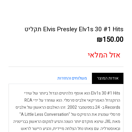
Elvis Presley Elv1s 30 #1 Hits תקליט
₪150.00
אזל המלאי
אודות המוצר
משלוחים והחזרות
Elv1s 30 #1 Hits הוא אוסף הלהיטים הגדול ביותר של שירי
הרוקנרול האמריקאי אלביס פרסלי. הוא שוחרר על ידי RCA
Records ב- 24 בספטמבר 2002. זהו האלבום הראשון של אלביס
פרסלי שמציג את הרמיקס של "A Little Less Conversation"
מאת JXL שיצא מוקדם יותר השנה והגיע למקום הראשון בבריטניה
ובאוסטרליה. עם צאתו נחל הצלחה מיידית, והגיע היישר לראש