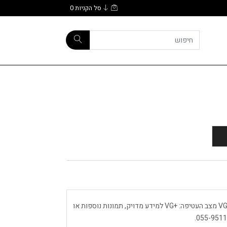
סל הקניות
0
טאטו חתוך תוכן תקליט הדפסה: 1988 מצב התקליט: +VG מצב העטיפה: +VG למידע מדויק, תמונות נוספות או