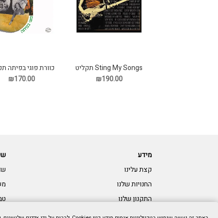
Sting My Songs תקליט
כוורת פוגי בפיתה תק
₪190.00
₪170.00
מידע
שי
קצת עלינו
שא
החנויות שלנו
מש
התקנון שלנו
טב
צרו קשר:
נגי
באתר זה נעשה שימוש בטכנולוגיות איסוף מידע כגון Cookies, לרבות על ידי צדדים שלישיים, כדי לספק לך חווית גלישה טובה יותר וכן למטרות סטטיסטיקה, איפיון ושיווק. המשך הגלישה באתר מהווה הסכמתך לכך. למידע נוסף בנושא ואפשרות לנהל את השימוש באמצעים הללו,