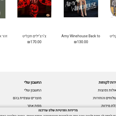
Amy Winehouse Back to
ליט
צ'רצ'ילים תקליט
זהר א
Black תקליט
₪130.00
₪170.00
רות לקוחות
החשבון שלי
לות נפוצות
החשבון שלי
לוחים והחזרות:
מוצרים שצפית בהם
לת מידות:
מפת אתר
מדיניות הפרטיות שלנו עודכנה
שות: