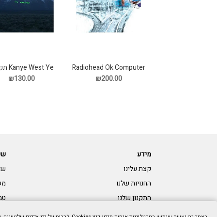
Radiohead Ok Computer
Kanye West Ye תקליט
3LP תקליט
₪130.00
₪200.00
מידע
שי
קצת עלינו
שא
החנויות שלנו
מש
התקנון שלנו
טב
צרו קשר:
נגי
באתר זה נעשה שימוש בטכנולוגיות איסוף מידע כגון Cookies, לרבות על ידי צדדים שלישיים, כדי לספק לך חווית גלישה טובה יותר וכן למטרות סטטיסטיקה, איפיון ושיווק. המשך הגלישה באתר מהווה הסכמתך לכך. למידע נוסף בנושא ואפשרות לנהל את השימוש באמצעים הללו,