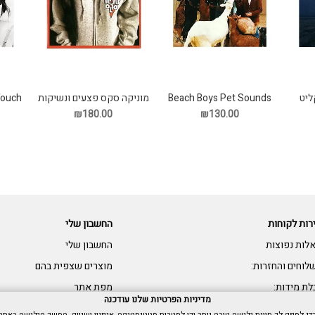
Touch
Beach Boys Pet Sounds
מוניקה סקס פצעים ונשיקות
תקליט
ings
תקליט
₪130.00
₪180.00
רות לקוחות
החשבון שלי
לות נפוצות
החשבון שלי
לוחים והחזרות:
מוצרים שצפית בהם
לת מידות:
מפת אתר
מדיניות הפרטיות שלנו עודכנה
שות: