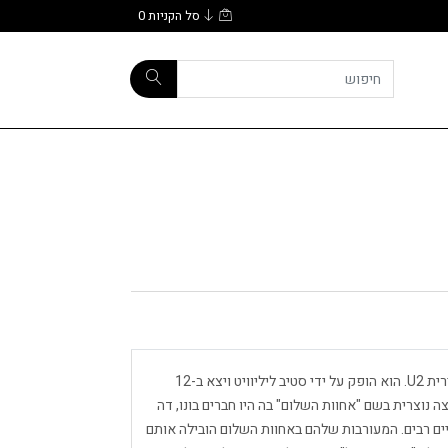
סל הקניות
0
October הוא אלבום האולפן השני של להקת הרוק האירית U2. הוא הופק על ידי סטיב ליליוויט ויצא ב-12
ת קבוצה נוצרית בשם "אחוות השלום" בה היו חברים בונו, דה
דתיים רבים. המעורבות שלהם באחוות השלום הובילה אותם