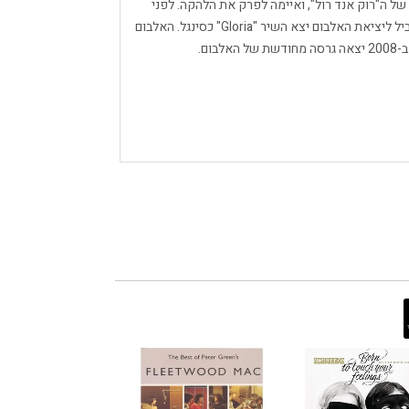
 של ה"רוק אנד רול", ואיימה לפרק את הלהקה. לפני
צאת האלבום יצא השיר "Fire" כסינגל ביולי 1981, ומקביל ליציאת האלבום יצא השיר "Gloria" כסינגל. האלבום
ום.