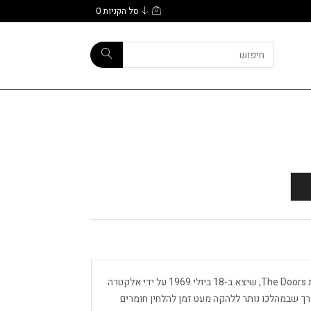
סל הקניות
0
הוא אלבום האולפן הרביעי של להקת הרוק האמריקאית The Doors, שיצא ב-18 ביולי 1969 על ידי אלקטרה
רך שבמהלכו נותר ללהקה מעט זמן להלחין חומרים