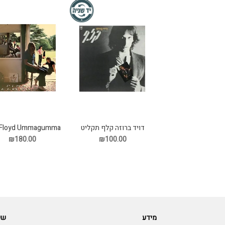
דויד ברוזה קלף תקליט
 Floyd Ummagumma
2LP תקליט
₪180.00
₪100.00
מידע
שי