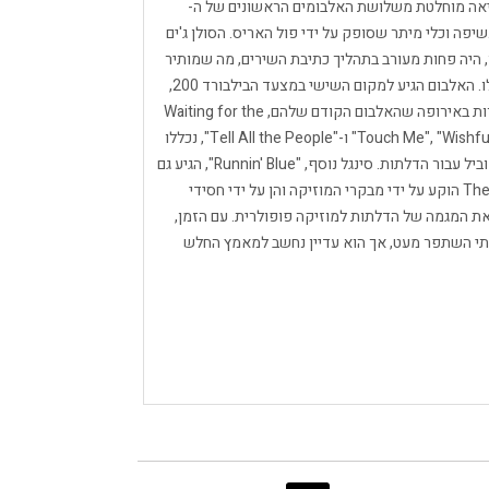
יציאה מוחלטת משלושת האלבומים הראשונים של ה-
לי נשיפה וכלי מיתר שסופק על ידי פול האריס. הסולן ג'ים
 היה פחות מעורב בתהליך כתיבת השירים, מה שמותיר
לגיטריסט רובי קריגר להגדיל את התפוקה היצירתית שלו. האלבום הגיע למקום השישי במצעד הבילבורד 200,
אבל הוא לא הצליח לשמר קהל בבריטניה ובמדינות אחרות באירופה שהאלבום הקודם שלהם, Waiting for the
Sun, הצליח למשוך. שלושה סינגלים קודמים, "Touch Me", "Wishful Sinful" ו-"Tell All the People", נכללו
ב-The Soft Parade, כשהראשון הפך לעוד להיט 10 מוביל עבור הדלתות. סינגל נוסף, "Runnin' Blue", הגיע גם
הוא בעקבות הפצת האלבום. עם יציאתו, The Soft Parade הוקע על ידי מבקרי המוזיקה והן על ידי חסידי
 המגמה של הדלתות למוזיקה פופולרית. עם הזמן,
רתי השתפר מעט, אך הוא עדיין נחשב למאמץ החלש