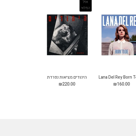
אזל
המלאי
Lana Del Rey Born T
היהודים מציאות נפרדת
תקליט
תקליט
₪220.00
₪160.00