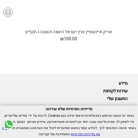
אריק איינשטיין ארץ ישראל הישנה והטובה ג תקליט
₪100.00
מידע
שירות לקוחות
החשבון שלי
מדיניות הפרטיות שלנו עודכנה
באתר זה נעשה שימוש בטכנולוגיות איסוף מידע כגון Cookies, לרבות על ידי צדדים שלישיים,
כדי לספק לך חווית גלישה טובה יותר וכן למטרות סטטיסטיקה, איפיון ושיווק. המשך הגלישה
Cubica © כל הזכויות שמורות.
באתר מהווה הסכמתך לכך. למידע נוסף בנושא ואפשרות לנהל את השימוש באמצעים הללו,
ראו
אנו כאן בשבילך -
055-9511314
את מדיניות הפרטיות
המעודכנת של קוביקה.