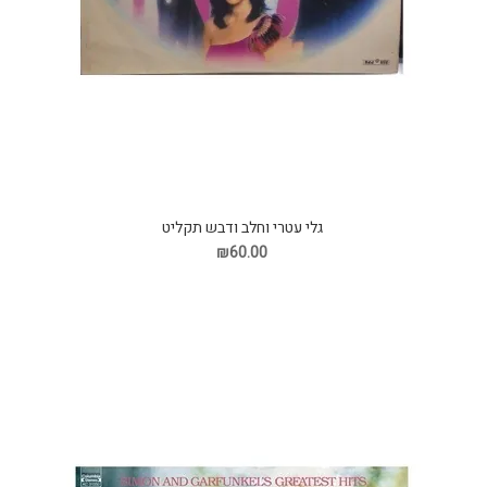
גלי עטרי וחלב ודבש תקליט
₪60.00