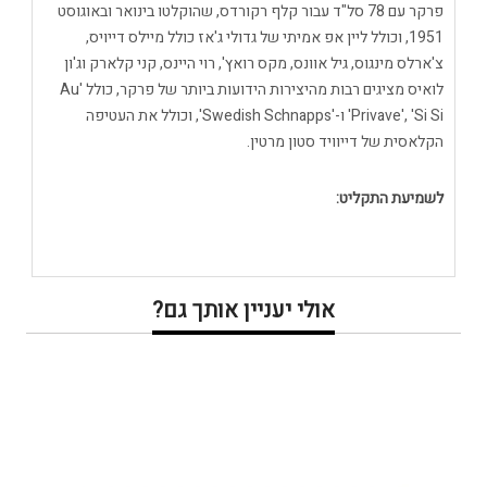
פרקר עם 78 סל"ד עבור קלף רקורדס, שהוקלטו בינואר ובאוגוסט
1951, וכולל ליין אפ אמיתי של גדולי ג'אז כולל מיילס דייויס,
צ'ארלס מינגוס, גיל אוונס, מקס רואץ', רוי היינס, קני קלארק וג'ון
לואיס מציגים רבות מהיצירות הידועות ביותר של פרקר, כולל 'Au
Privave', 'Si Si' ו-'Swedish Schnapps', וכולל את העטיפה
הקלאסית של דייוויד סטון מרטין.
לשמיעת התקליט:
אולי יעניין אותך גם?