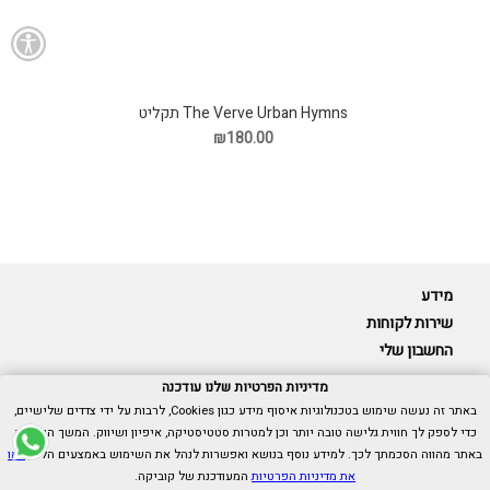
The Verve Urban Hymns תקליט
₪180.00
מידע
שירות לקוחות
החשבון שלי
מדיניות הפרטיות שלנו עודכנה
באתר זה נעשה שימוש בטכנולוגיות איסוף מידע כגון Cookies, לרבות על ידי צדדים שלישיים,
כדי לספק לך חווית גלישה טובה יותר וכן למטרות סטטיסטיקה, איפיון ושיווק. המשך הגלישה
Cubica © כל הזכויות שמורות.
באתר מהווה הסכמתך לכך. למידע נוסף בנושא ואפשרות לנהל את השימוש באמצעים הללו,
ראו
אנו כאן בשבילך -
055-9511314
את מדיניות הפרטיות
המעודכנת של קוביקה.