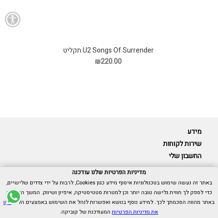
U2 Songs Of Surrender תקליט
₪220.00
מידע
שירות לקוחות
החשבון שלי
מדיניות הפרטיות שלנו עודכנה
באתר זה נעשה שימוש בטכנולוגיות איסוף מידע כגון Cookies, לרבות על ידי צדדים שלישיים,
כדי לספק לך חווית גלישה טובה יותר וכן למטרות סטטיסטיקה, איפיון ושיווק. המשך הגלישה
Cubica © כל הזכויות שמורות.
באתר מהווה הסכמתך לכך. למידע נוסף בנושא ואפשרות לנהל את השימוש באמצעים הללו,
ראו
אנו כאן בשבילך -
055-9511314
את מדיניות הפרטיות
המעודכנת של קוביקה.