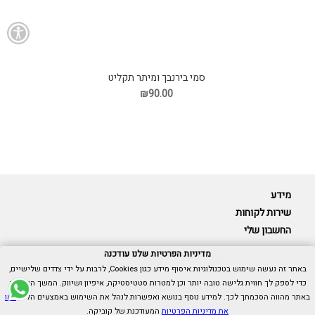
סמי בירנבך ומיתר תקליט
₪90.00
מידע
שירות לקוחות
החשבון שלי
מדיניות הפרטיות שלנו עודכנה
באתר זה נעשה שימוש בטכנולוגיות איסוף מידע כגון Cookies, לרבות על ידי צדדים שלישיים,
כדי לספק לך חווית גלישה טובה יותר וכן למטרות סטטיסטיקה, איפיון ושיווק. המשך הגלישה
Cubica © כל הזכויות שמורות.
באתר מהווה הסכמתך לכך. למידע נוסף בנושא ואפשרות לנהל את השימוש באמצעים הללו,
ראו
אנו כאן בשבילך -
055-9511314
את מדיניות הפרטיות
המעודכנת של קוביקה.