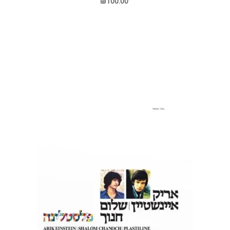
₪100.00