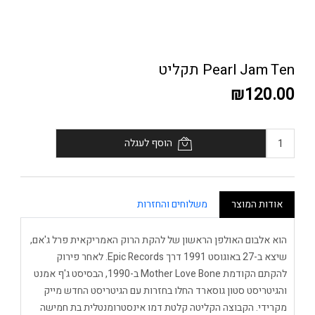
Pearl Jam Ten תקליט
₪120.00
הוסף לעגלה
אודות המוצר
משלוחים והחזרות
הוא אלבום האולפן הראשון של להקת הרוק האמריקאית פרל ג'אם,
שיצא ב-27 באוגוסט 1991 דרך Epic Records. לאחר פירוק
להקתם הקודמת Mother Love Bone ב-1990, הבסיסט ג'ף אמנט
והגיטריסט סטון גוסארד החלו בחזרות עם הגיטריסט החדש מייק
מקרידי. הקבוצה הקליטה קלטת דמו אינסטרומנטלית בת חמישה