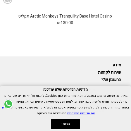
Arctic Monkeys Tranquility Base Hotel Casino תקליט
₪130.00
מידע
שירות לקוחות
החשבון שלי
מדיניות הפרטיות שלנו עודכנה
באתר זה נעשה שימוש בטכנולוגיות איסוף מידע כגון Cookies, לרבות על ידי צדדים שלישיים,
כדי לספק לך חווית גלישה טובה יותר וכן למטרות סטטיסטיקה, איפיון ושיווק. המשך הגלישה
Cubica © כל הזכויות שמורות.
באתר מהווה הסכמתך לכך. למידע נוסף בנושא ואפשרות לנהל את השימוש באמצעים הללו,
ראו
אנו כאן בשבילך -
055-9511314
את מדיניות הפרטיות
המעודכנת של קוביקה.
הבנתי