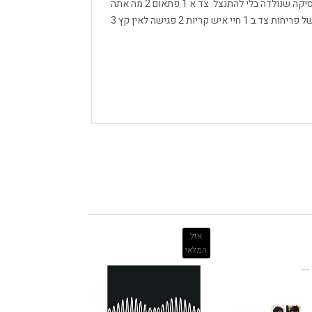
עברי שמביט על העולם בעיניים סקרניות וחצופות. קלאסיקה שנולדה בלי להתנצל. צד א 1 פתאום 2 מה אתה
עושה כשאתה קם בבוקר 3 אל תדאגי 4 שבלול 5 לילה של פריחות צד ב 1 חיי איש קריות 2 פגישה לאין קץ 3
אזל
המלאי