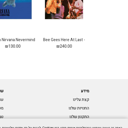
Nirvana Nevermind תקליט
Bee Gees Here At Last -
Live תקליט
₪130.00
₪240.00
מידע
שי
קצת עלינו
שא
החנויות שלנו
מש
התקנון שלנו
טב
צרו קשר:
נגי
באתר זה נעשה שימוש בטכנולוגיות איסוף מידע כגון Cookies, לרבות על ידי צדדים שלישיים, כדי לספק לך חווית גלישה טובה יותר וכן למטרות סטטיסטיקה, איפיון ושיווק. המשך הגלישה באתר מהווה הסכמתך לכך. למידע נוסף בנושא ואפשרות לנהל את השימוש באמצעים הללו,