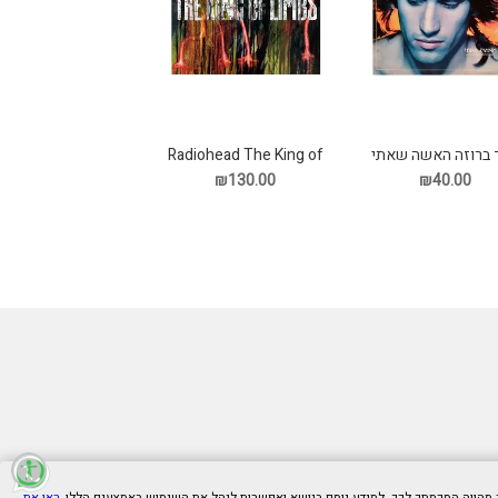
ד ברוזה האשה שאתי
Radiohead The King of
תקליט
Limbs תקליט
₪130.00
₪40.00
ראו את