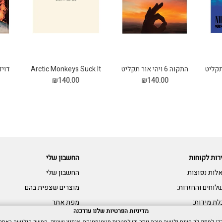
התקוה 6 ויהי אור תקליט
Arctic Monkeys Suck It
דוי
And See תקליט
₪140.00
₪140.00
רות לקוחות
החשבון שלי
לות נפוצות
החשבון שלי
לוחים והחזרות:
מוצרים שצפית בהם
לת מידות:
מפת אתר
מדיניות הפרטיות שלנו עודכנה
שות: