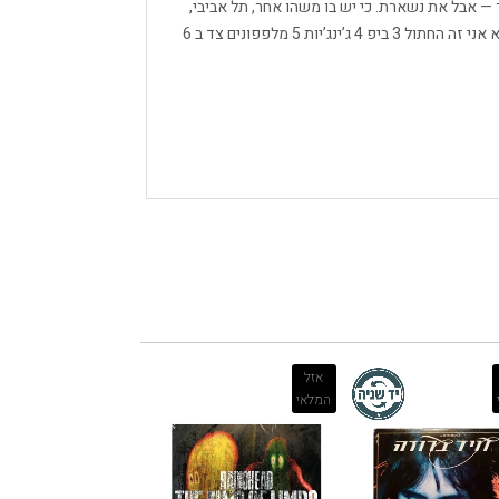
— אבל את נשארת. כי יש בו משהו אחר, תל אביבי,
מלוכלך, מריר ומתוק באותה נשימה. צד א 1 L.A 2 זה לא אני זה החתול 3 ביפ 4 ג’ינג’יות 5 מלפפונים צד ב 6
אזל
המלאי