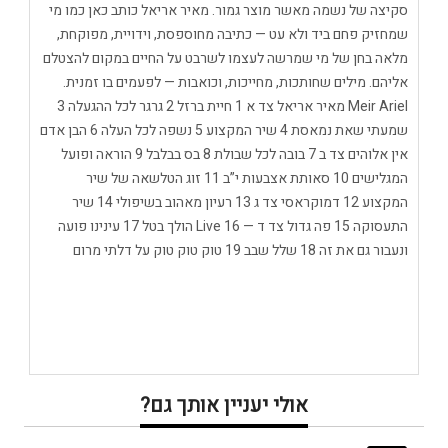
סקיצה של נשמה מאשר מוצר גמור. מאיר אריאל כותב כאן כמו מי
שמחזיק פחם ביד ולא עט — כתיבה מחוספסת, וידויית, מפוקחת,
מלאה בחן של מי שמרשה לעצמו לשרבט על החיים במקום להצטלם
אליהם. מילים שחותכות, מחייכות, וכואבות — לפעמים בו זמנית.
Meir Ariel מאיר אריאל צד א 1 חיית ברזל 2 גרגר לכל ההגעלה 3
שמעתי שאת נמאסת 4 שיר המקצוע 5 נשפה לכל העלה 6 הבן אדם
אין אלוהים צד ב 7 בובה לכל שבולת 8 בס בבלבל 9 הוראה ופועל
המגלישים 10 סאותת אצבעות י”ב 11 זוג הטלשאה של שיר
המקצוע 12 דמוקראסי צד ג 13 רעיון מאהוב בשיפולי 14 שיר
התעסוקה 15 פה גדול צד ד — Live 16 הולך בטל 17 עינינו פועה
ונעבור גם את זה 18 שלל שבב 19 טוק טוק טוק על דלתי מרום
אולי יעניין אותך גם?