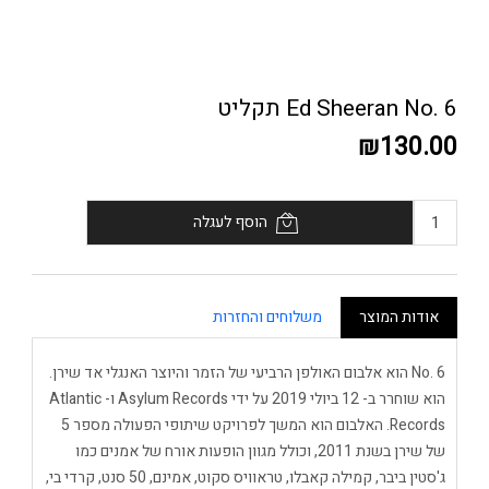
Ed Sheeran No. 6 תקליט
₪130.00
הוסף לעגלה
אודות המוצר
משלוחים והחזרות
No. 6 הוא אלבום האולפן הרביעי של הזמר והיוצר האנגלי אד שירן.
הוא שוחרר ב- 12 ביולי 2019 על ידי Asylum Records ו- Atlantic
Records. האלבום הוא המשך לפרויקט שיתופי הפעולה מספר 5
של שירן בשנת 2011, וכולל מגוון הופעות אורח של אמנים כמו
ג'סטין ביבר, קמילה קאבלו, טראוויס סקוט, אמינם, 50 סנט, קרדי בי,