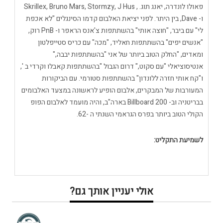
פאולו לונדרה, יאנג תוג. , Skrillex, Bruno Mars, Stormzy, J Hus
ו- Dave, בין היתר. לפני יציאת האלבום קדמו הסינגלים "לא אכפת
לי" עם ביבר, "חוצה אותי" בהשתתפות צ'אנס הראפר ו- PnB רוק,
"אנשים יפים" בהשתתפות חאליד, "מכה" עם כריס סטייפלטון
ומאדים, "החלק הטוב ביותר של אני "בהשתתפות יבבה,"
אנטיסוציאלי "עם סקוט," דרום הגבול "בהשתתפות קאבלו וקרדי ב ',
ו"קח אותי חזרה ללונדון" בהשתתפות סטורמי. עם הביקורות
המעורבות של המבקרים, אלבום הופיע לראשונה במצעד האלבומים
בבריטניה וב- Billboard 200 בארה"ב, והיה מועמד לאלבום הפופ
הקולי הטוב ביותר בפרס הגראמי השנתי ה -62.
לשמיעת התקליט:
אולי יעניין אותך גם?