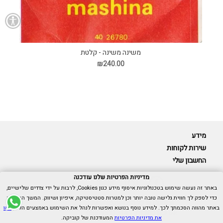
משינה משינה - קלטת
₪240.00
מידע
שירות לקוחות
החשבון שלי
מדיניות הפרטיות שלנו עודכנה
באתר זה נעשה שימוש בטכנולוגיות איסוף מידע כגון Cookies, לרבות על ידי צדדים שלישיים,
כדי לספק לך חווית גלישה טובה יותר וכן למטרות סטטיסטיקה, איפיון ושיווק. המשך הגלישה
Cubica © כל הזכויות שמורות.
באתר מהווה הסכמתך לכך. למידע נוסף בנושא ואפשרות לנהל את השימוש באמצעים הללו,
ראו
אנו כאן בשבילך -
055-9511314
את מדיניות הפרטיות
המעודכנת של קוביקה.